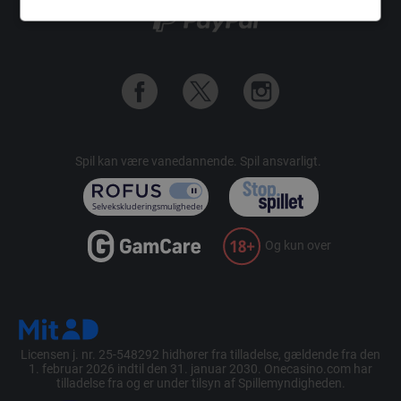
Absolut
Ydeevne
Målretning
nødvendige
Funktionalitet
Uklassificerede
Spil kan være vanedannende.
Spil ansvarligt.
Absolut nødvendige
Ydeevne
Målretning
Og kun over
Funktionalitet
Uklassificerede
Absolut nødvendige cookies muliggør hjemmesidens
grundlæggende funktionalitet såsom brugerlogin og
kontoadministration. Hjemmesiden kan ikke bruges
korrekt uden de absolut nødvendige cookies.
Licensen j. nr. 25-548292 hidhører fra tilladelse, gældende fra den
Navn
Udbyder / Domæne
Udløbsdato
Beskrivel
1. februar 2026 indtil den 31. januar 2030. Onecasino.com har
tilladelse fra og er under tilsyn af Spillemyndigheden.
locale
onecasino.com
4 uger 2
Husker vi
dage
landestan