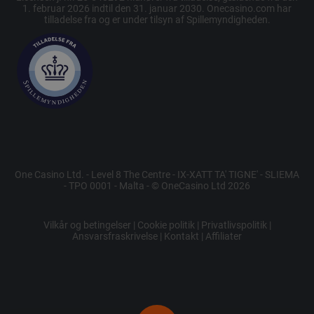
locale
onecasino.com
4 uger 2
Husker vi
1. februar 2026 indtil den 31. januar 2030. Onecasino.com har
dage
landestan
tilladelse fra og er under tilsyn af Spillemyndigheden.
brugeren l
at return
placerings
lobbyLink
.onecasino.com
5 minutter
Ensures t
gets the c
when navi
the Lobby
Game pag
X-AB
Stack Exchange
1 dag
Denne coo
Inc.
af
sc-static.net
webstedso
forbindel
med flere 
One Casino Ltd. - Level 8 The Centre - IX-XATT TA' TIGNE' - SLIEMA
Dette er e
der bruges
- TPO 0001 - Malta - © OneCasino Ltd 2026
Google Privacy
kombinere
Policy
ændre ind
hjemmesi
gør det mu
Vilkår og betingelser
|
Cookie politik
|
Privatlivspolitik
|
hjemmesid
Ansvarsfraskrivelse
|
Kontakt
|
Affiliater
den bedste
udgave af
__cf_bm
Cloudflare Inc.
29
Denne coo
.sb.onecasino.com
minutter
til at sk
52
mennesker
sekunder
Dette er g
hjemmesid