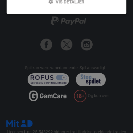
VIS DETALJER
Absolut
Ydeevne
Målretning
nødvendige
Funktionalitet
Uklassificerede
Spil kan være vanedannende.
Spil ansvarligt.
Absolut nødvendige
Ydeevne
Målretning
Funktionalitet
Uklassificerede
Og kun over
Absolut nødvendige cookies muliggør hjemmesidens
grundlæggende funktionalitet såsom brugerlogin og
kontoadministration. Hjemmesiden kan ikke bruges
korrekt uden de absolut nødvendige cookies.
Navn
Udbyder / Domæne
Udløbsdato
Beskrivel
Licensen j. nr. 25-548292 hidhører fra tilladelse, gældende fra den