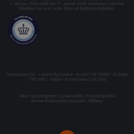
locale
onecasino.com
4 uger 2
Husker vi
1. februar 2026 indtil den 31. januar 2030. Onecasino.com har
dage
landestan
tilladelse fra og er under tilsyn af Spillemyndigheden.
brugeren l
at return
placerings
lobbyLink
.onecasino.com
5 minutter
Ensures t
gets the c
when navi
the Lobby
Game pag
X-AB
Stack Exchange
1 dag
Denne coo
Inc.
af
sc-static.net
webstedso
forbindel
med flere 
One Casino Ltd. - Level 8 The Centre - IX-XATT TA' TIGNE' - SLIEMA
Dette er e
der bruges
- TPO 0001 - Malta - © OneCasino Ltd 2026
Google Privacy
kombinere
Policy
ændre ind
hjemmesi
gør det mu
Vilkår og betingelser
|
Cookie politik
|
Privatlivspolitik
|
hjemmesid
Ansvarsfraskrivelse
|
Kontakt
|
Affiliater
den bedste
udgave af
__cf_bm
Cloudflare Inc.
29
Denne coo
.sb.onecasino.com
minutter
til at sk
52
mennesker
sekunder
Dette er g
hjemmesid