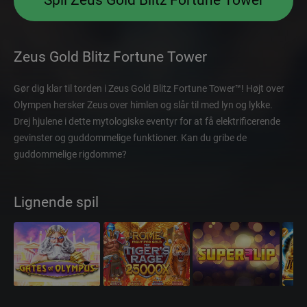
Spil Zeus Gold Blitz Fortune Tower
Zeus Gold Blitz Fortune Tower
Gør dig klar til torden i Zeus Gold Blitz Fortune Tower™! Højt over
Olympen hersker Zeus over himlen og slår til med lyn og lykke.
Drej hjulene i dette mytologiske eventyr for at få elektrificerende
gevinster og guddommelige funktioner. Kan du gribe de
guddommelige rigdomme?
Lignende spil