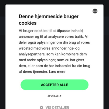
Denne hjemmeside bruger
cookies
ENGLISH
Nederland
Danmark
España
International
Vi bruger cookies til at tilpasse indhold,
DUTCH
annoncer og til at analysere vores trafik. Vi
SPANISH
deler også oplysninger om din brug af vores
Ansvarligt spil
Video slots
Hjælpecenter
websted med vores annoncerings- og
FINNISH
analysepartnere, som kan kombinere dem
Kampagner
Casino
Information
DANISH
med andre oplysninger, som du har givet
Spilleregler
Live Casino
dem, eller som de har indsamlet fra din brug
af deres tjenester.
Læs mere
ACCEPTER ALLE
AFVIS ALLE
VIS DETALJER