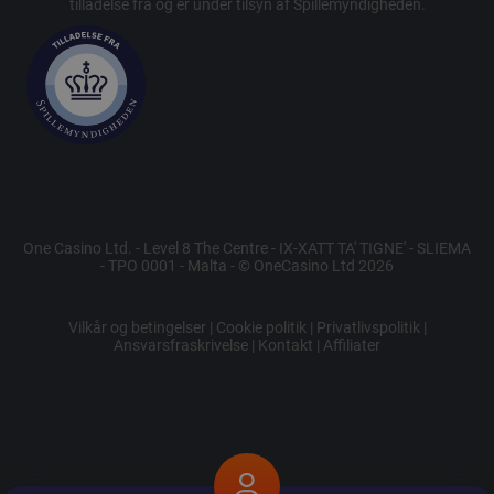
tilladelse fra og er under tilsyn af Spillemyndigheden.
dage
landestan
brugeren l
at return
placerings
lobbyLink
.onecasino.com
5 minutter
Ensures t
gets the c
when navi
the Lobby
Game pag
X-AB
Stack Exchange
1 dag
Denne coo
Inc.
af
sc-static.net
webstedso
forbindel
med flere 
One Casino Ltd. - Level 8 The Centre - IX-XATT TA' TIGNE' - SLIEMA
Dette er e
- TPO 0001 - Malta - © OneCasino Ltd 2026
der bruges
Google Privacy
kombinere
Policy
ændre ind
hjemmesi
Vilkår og betingelser
|
Cookie politik
|
Privatlivspolitik
|
gør det mu
Ansvarsfraskrivelse
|
Kontakt
|
Affiliater
hjemmesid
den bedste
udgave af
__cf_bm
Cloudflare Inc.
29
Denne coo
.sb.onecasino.com
minutter
til at sk
52
mennesker
sekunder
Dette er g
hjemmesid
lave gyldi