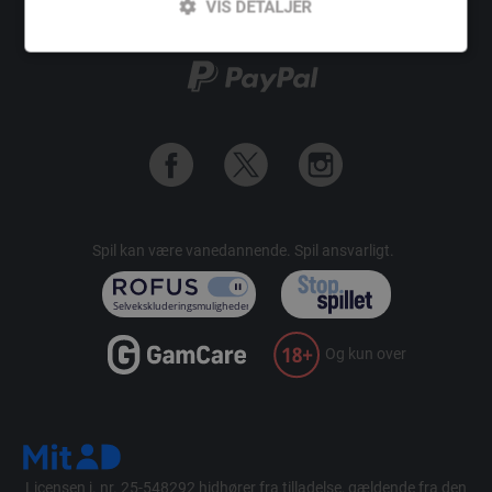
VIS DETALJER
Absolut
Ydeevne
Målretning
nødvendige
Funktionalitet
Uklassificerede
Spil kan være vanedannende.
Spil ansvarligt.
Absolut nødvendige
Ydeevne
Målretning
Funktionalitet
Uklassificerede
Og kun over
Absolut nødvendige cookies muliggør hjemmesidens
grundlæggende funktionalitet såsom brugerlogin og
kontoadministration. Hjemmesiden kan ikke bruges
korrekt uden de absolut nødvendige cookies.
Navn
Udbyder / Domæne
Udløbsdato
Beskrivel
Licensen j. nr. 25-548292 hidhører fra tilladelse, gældende fra den