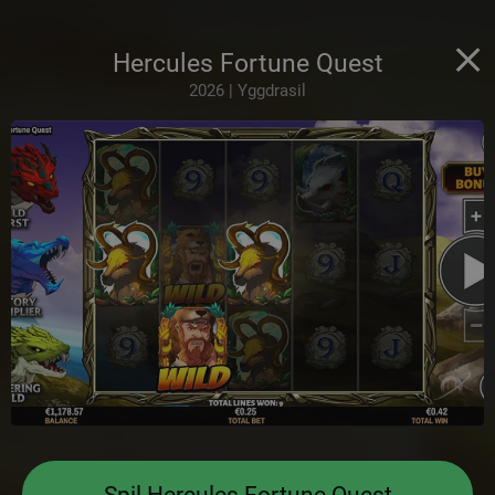
Hercules Fortune Quest
2026 | Yggdrasil