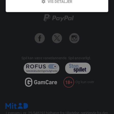
VIS DETALJER
Absolut
Ydeevne
Målretning
nødvendige
Funktionalitet
Uklassificerede
Spil kan være vanedannende.
Spil ansvarligt.
Absolut nødvendige
Ydeevne
Målretning
Funktionalitet
Uklassificerede
Og kun over
Absolut nødvendige cookies muliggør hjemmesidens
grundlæggende funktionalitet såsom brugerlogin og
kontoadministration. Hjemmesiden kan ikke bruges
korrekt uden de absolut nødvendige cookies.
Navn
Udbyder / Domæne
Udløbsdato
Beskrivel
Licensen j. nr. 25-548292 hidhører fra tilladelse, gældende fra den