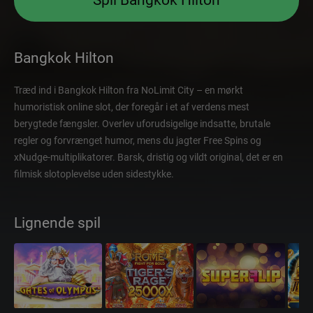
Spil Bangkok Hilton
Bangkok Hilton
Træd ind i Bangkok Hilton fra NoLimit City – en mørkt
humoristisk online slot, der foregår i et af verdens mest
berygtede fængsler. Overlev uforudsigelige indsatte, brutale
regler og forvrænget humor, mens du jagter Free Spins og
xNudge-multiplikatorer. Barsk, dristig og vildt original, det er en
filmisk slotoplevelse uden sidestykke.
Lignende spil