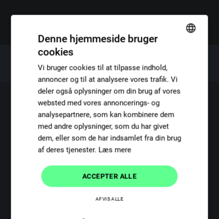
Denne hjemmeside bruger
cookies
ENGLISH
Nederland
Danmark
España
International
Vi bruger cookies til at tilpasse indhold,
DUTCH
annoncer og til at analysere vores trafik. Vi
SPANISH
deler også oplysninger om din brug af vores
websted med vores annoncerings- og
FINNISH
Ansvarligt spil
Video slots
Hjælpecenter
analysepartnere, som kan kombinere dem
DANISH
Kampagner
Casino
Information
med andre oplysninger, som du har givet
Spilleregler
Live Casino
dem, eller som de har indsamlet fra din brug
af deres tjenester.
Læs mere
ACCEPTER ALLE
AFVIS ALLE