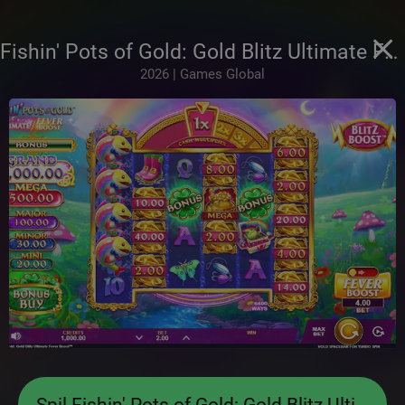
Fishin' Pots of Gold: Gold Blitz Ultimate Fever Boost
2026 | Games Global