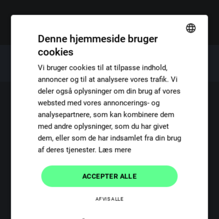
Denne hjemmeside bruger
cookies
ENGLISH
Nederland
Danmark
España
International
Vi bruger cookies til at tilpasse indhold,
DUTCH
annoncer og til at analysere vores trafik. Vi
SPANISH
deler også oplysninger om din brug af vores
websted med vores annoncerings- og
FINNISH
Ansvarligt spil
Video slots
Hjælpecenter
analysepartnere, som kan kombinere dem
DANISH
Kampagner
Casino
Information
med andre oplysninger, som du har givet
Spilleregler
Live Casino
dem, eller som de har indsamlet fra din brug
af deres tjenester.
Læs mere
ACCEPTER ALLE
AFVIS ALLE