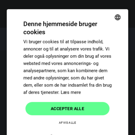
Denne hjemmeside bruger
cookies
ENGLISH
Nederland
Danmark
España
International
Vi bruger cookies til at tilpasse indhold,
DUTCH
annoncer og til at analysere vores trafik. Vi
SPANISH
deler også oplysninger om din brug af vores
websted med vores annoncerings- og
FINNISH
Ansvarligt spil
Video slots
Hjælpecenter
analysepartnere, som kan kombinere dem
DANISH
Kampagner
Casino
Information
med andre oplysninger, som du har givet
Spilleregler
Live Casino
dem, eller som de har indsamlet fra din brug
af deres tjenester.
Læs mere
ACCEPTER ALLE
AFVIS ALLE