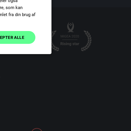
deler også
re, som kan
DUTCH
et fra din brug af
SPANISH
FINNISH
EPTER ALLE
DANISH
Uklassificerede
e
dministration.