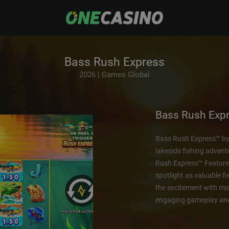
Bass Rush Express
2026 | Games Global
Bass Rush Exp
Bass Rush Express™ by 
lakeside fishing advent
Rush Express™ Feature 
spotlight as valuable fi
the excitement with mor
engaging gameplay an