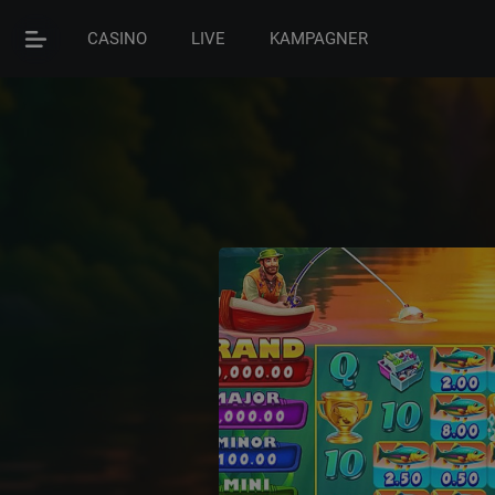
CASINO
LIVE
KAMPAGNER