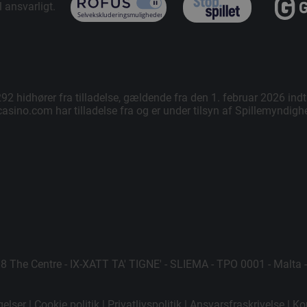
l ansvarligt.
onecasino.com
4 uger 2
Husker visning af landestandard, når brugeren logg
dage
returnere sprog og placeringsindstillinger
.onecasino.com
5 minutter
Ensures that the user gets the correct link when 
Lobby to the Game page.
Stack Exchange
1 dag
Denne cookie bruges af webstedsoperatøren i for
Inc.
med flere variabler. Dette er et værktøj, der bruge
sc-static.net
eller ændre indhold på hjemmesiden. Dette gør de
hjemmesiden at finde den bedste variation / udga
292 hidhører fra tilladelse, gældende fra den 1. februar 2026 indt
asino.com har tilladelse fra og er under tilsyn af Spillemyndigh
Cloudflare Inc.
29
Denne cookie bruges til at skelne mellem mennes
ogle Privacy Policy
.sb.onecasino.com
minutter
er gavnligt for hjemmesiden for at lave gyldige r
52
deres hjemmeside.
sekunder
t
CookieScript
5 måneder
Denne cookie bruges af Cookie-Script.com-tjenest
.onecasino.com
3 uger
præferencer om samtykke til besøgende. Det er nø
Script.com cookiebanner fungerer korrekt.
dbyder / Domæne
Udløbsdato
Beskrivel
Udbyder / Domæne
Udløbsdato
Beskrivelse
onecasino.com
4 uger 2 dage
der /
Udløbsdato
Beskrivelse
Adform
1 måned
Denne cookie bruges til at identificere hyppighed
æne
l 8 The Centre - IX-XATT TA' TIGNE' - SLIEMA - TPO 0001 - Malta
.adform.net
hvordan den besøgende får adgang til hjemmesid
data på brugerens besøg på hjemmesiden, f.eks. hv
cast
1 år
Denne cookie leveres normalt af bidr.io og bruges til reklame
læst.
oration
.io
d
.nl.onecasino.com
Session
gelser
|
Cookie politik
|
Privatlivspolitik
|
Ansvarsfraskrivelse
|
Ko