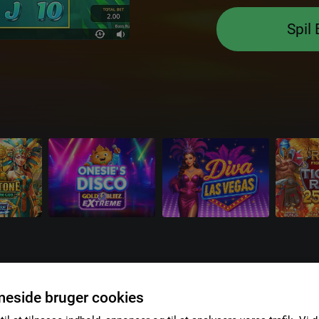
Spil
eside bruger cookies
Nederland
Danmark
España
Internat