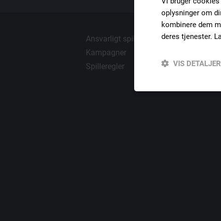
Vi bruger cookies t
oplysninger om di
kombinere dem med
deres tjenester.
L
Ansvarligt spil
Video slo
Kampagner
Casino
VIS DETALJER
Spilleregler
Live Cas
Absolut
nødvendige
Absolut nødvendige c
Hjemmesiden kan ikke
Navn