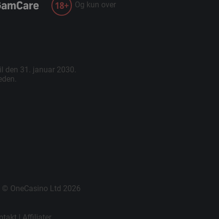
Og kun over
er af for at
navigating from the
bindelse med test
s til at kombinere
t muligt for
ve af webstedet.
il den 31. januar 2030.
eden.
ker og bots. Dette
apporter om brugen af
en til at huske
dvendigt, at Cookie-
se
en af besøg og
 - © OneCasino Ltd 2026
en. Det indsamler
ilke sider der er
formål.
ntakt
|
Affiliater